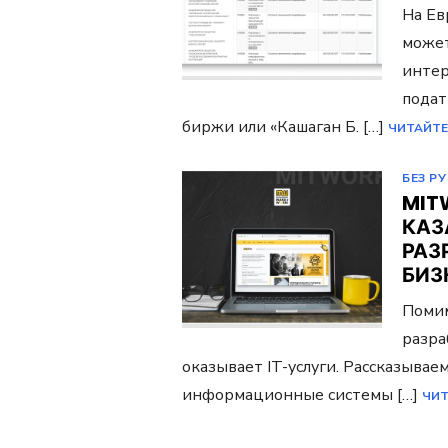
На Ев
может
интер
подат
биржи или «Кашаган Б. […]
ЧИТАЙТЕ
БЕЗ Р
MIT
КАЗ
РАЗ
БИЗ
Помим
разра
оказывает IT-услуги. Рассказыва
информационные системы […]
ЧИТ