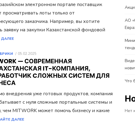
разийском электронном портале поставщик
Акци
 просматривать лоты только от
АО «
есующего заказчика. Например, вы хотите
Евра
ь заявку на закупки Казахстанской фондовой
 ДАЛЕЕ
Мини
тенд
ОПУБЛИКОВАНО
УБРИКИ
05.02.2025
WORK — СОВРЕМЕННАЯ
Виде
АХСТАНСКАЯ IT-КОМПАНИЯ,
нови
РАБОТЧИК CЛОЖНЫХ СИСТЕМ ДЛЯ
Что 
НЕСА
о внедрения уже готовых продуктов, компания
Н
батывает с нуля сложные портальные системы и
ем, чем MITWORK может помочь бизнесу и какие
Нет 
АЙТЕ ДАЛЕЕ