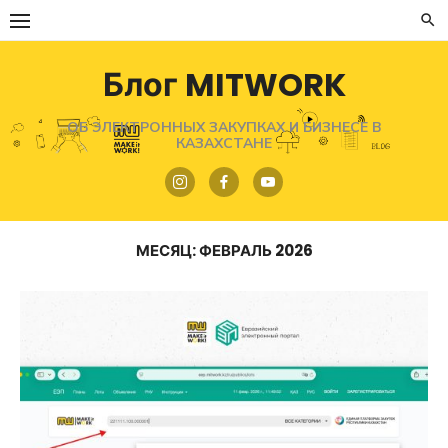
Перейти
к
содержимому
Блог MITWORK
ОБ ЭЛЕКТРОННЫХ ЗАКУПКАХ И БИЗНЕСЕ В
КАЗАХСТАНЕ
МЕСЯЦ:
ФЕВРАЛЬ 2026