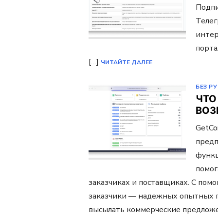
Подпи
Телег
интер
порта
[…]
ЧИТАЙТЕ ДАЛЕЕ
БЕЗ Р
ЧТО
ВОЗ
GetCo
предп
функц
помог
заказчиках и поставщиках. С пом
заказчики — надежных опытных 
высылать коммерческие предложе