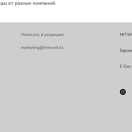
еды от разных компаний.
Написать в редакцию:
MITW
marketing@mitwork.kz
Евраз
E-Doc