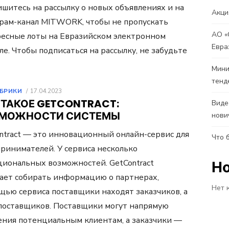
шитесь на рассылку о новых объявлениях и на
Акци
рам-канал MITWORK, чтобы не пропускать
АО «
есные лоты на Евразийском электронном
Евра
ле. Чтобы подписаться на рассылку, не забудьте
Мини
тенд
ОПУБЛИКОВАНО
УБРИКИ
17.04.2023
 ТАКОЕ GETCONTRACT:
Виде
МОЖНОСТИ СИСТЕМЫ
нови
ntract — это инновационный онлайн-сервис для
Что 
ринимателей. У сервиса несколько
иональных возможностей. GetContract
Н
ает собирать информацию о партнерах,
Нет 
ощью сервиса поставщики находят заказчиков, а
поставщиков. Поставщики могут напрямую
ния потенциальным клиентам, а заказчики —