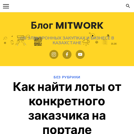
Перейти
к
содержимому
Блог MITWORK
ОБ ЭЛЕКТРОННЫХ ЗАКУПКАХ И БИЗНЕСЕ В
КАЗАХСТАНЕ
БЕЗ РУБРИКИ
Как найти лоты от
конкретного
заказчика на
портале