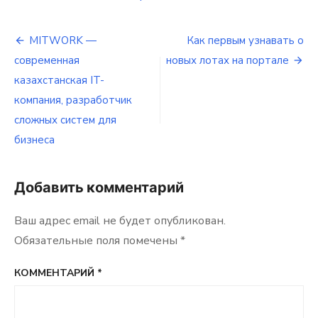
Как
найти
Навигация
лоты
MITWORK —
Как первым узнавать о
от
современная
новых лотах на портале
по
конкретного
заказчика
казахстанская IT-
записям
на
компания, разработчик
портале
cложных систем для
бизнеса
Добавить комментарий
Ваш адрес email не будет опубликован.
Обязательные поля помечены
*
КОММЕНТАРИЙ
*