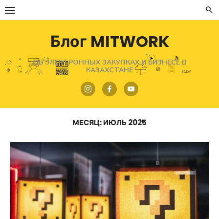
Перейти
к
содержимому
Блог MITWORK
ОБ ЭЛЕКТРОННЫХ ЗАКУПКАХ И БИЗНЕСЕ В
КАЗАХСТАНЕ
МЕСЯЦ:
ИЮЛЬ 2025